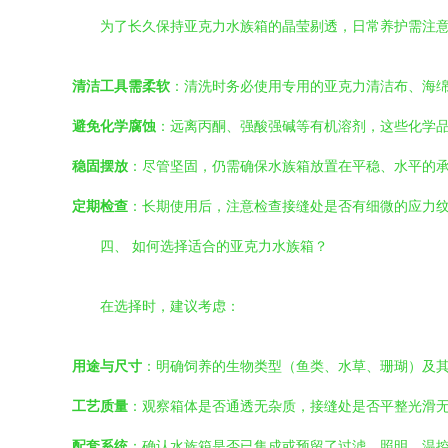
为了长久保持亚克力水族箱的晶莹剔透，日常养护需注
清洁工具需柔软
：清洗时务必使用专用的亚克力清洁布、海
避免化学腐蚀
：远离丙酮、强酸强碱等有机溶剂，这些化学
稳固摆放
：尽管坚固，仍需确保水族箱放置在平稳、水平的
定期检查
：长期使用后，注意检查接缝处是否有细微的应力
四、 如何选择适合的亚克力水族箱？
在选择时，建议考虑：
用途与尺寸
：明确饲养的生物类型（鱼类、水草、珊瑚）及
工艺质量
：观察箱体是否通透无杂质，接缝处是否平整光滑
配套系统
：确认水族箱是否已集成或预留了过滤、照明、温