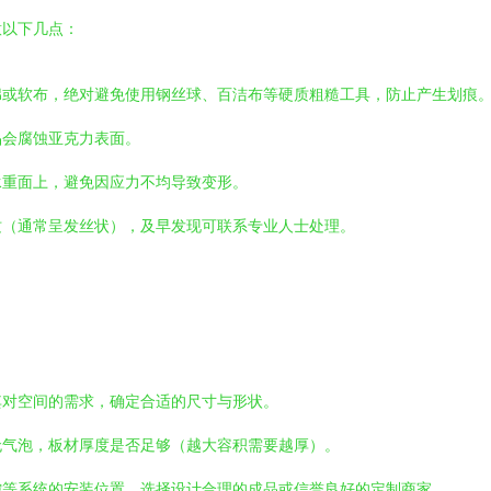
意以下几点：
绵或软布，绝对避免使用钢丝球、百洁布等硬质粗糙工具，防止产生划痕
品会腐蚀亚克力表面。
承重面上，避免因应力不均导致变形。
纹（通常呈发丝状），及早发现可联系专业人士处理。
其对空间的需求，确定合适的尺寸与形状。
无气泡，板材厚度是否足够（越大容积需要越厚）。
控等系统的安装位置，选择设计合理的成品或信誉良好的定制商家。