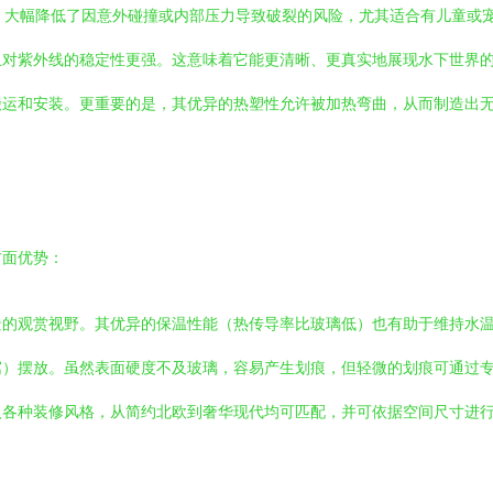
，大幅降低了因意外碰撞或内部压力导致破裂的风险，尤其适合有儿童或
且对紫外线的稳定性更强。这意味着它能更清晰、更真实地展现水下世界
搬运和安装。更重要的是，其优异的热塑性允许被加热弯曲，从而制造出
方面优势：
景的观赏视野。其优异的保温性能（热传导率比玻璃低）也有助于维持水
寓）摆放。虽然表面硬度不及玻璃，容易产生划痕，但轻微的划痕可通过
入各种装修风格，从简约北欧到奢华现代均可匹配，并可依据空间尺寸进